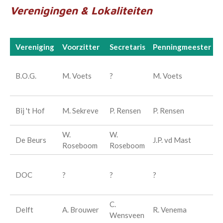
Verenigingen & Lokaliteiten
Vereniging
Voorzitter
Secretaris
Penningmeester
L
C
B.O.G.
M. Voets
?
M. Voets
K
C
C
Bij 't Hof
M. Sekreve
P. Rensen
P. Rensen
H
W.
W.
C
De Beurs
J.P. vd Mast
Roseboom
Roseboom
B
C
DOC
?
?
?
K
C
C.
P
Delft
A. Brouwer
R. Venema
Wensveen
S