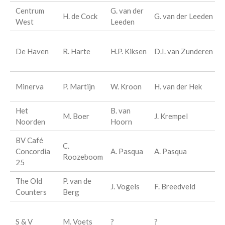
Centrum
G. van der
C
H. de Cock
G. van der Leeden
West
Leeden
G
C
De Haven
R. Harte
H.P. Kiksen
D.I. van Zunderen
K
C
P
Minerva
P. Martijn
W. Kroon
H. van der Hek
B
Het
B. van
P
M. Boer
J. Krempel
Noorden
Hoorn
B
BV Café
C.
C
Concordia
A. Pasqua
A. Pasqua
Roozeboom
C
25
The Old
P. van de
T
J. Vogels
F. Breedveld
Counters
Berg
C
C
S & V
M. Voets
?
?
K