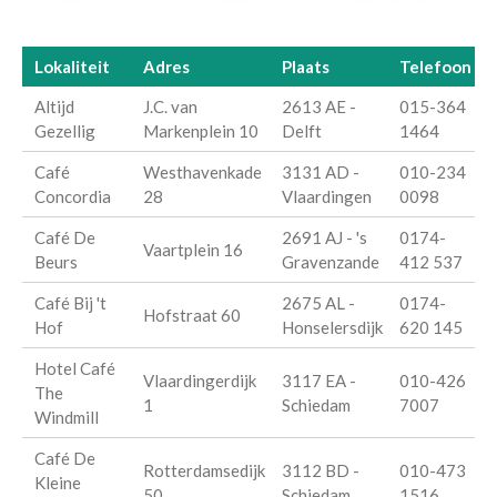
Lokaliteit
Adres
Plaats
Telefoon
Altijd
J.C. van
2613 AE -
015-364
Gezellig
Markenplein 10
Delft
1464
Café
Westhavenkade
3131 AD -
010-234
Concordia
28
Vlaardingen
0098
Café De
2691 AJ - 's
0174-
Vaartplein 16
Beurs
Gravenzande
412 537
Café Bij 't
2675 AL -
0174-
Hofstraat 60
Hof
Honselersdijk
620 145
Hotel Café
Vlaardingerdijk
3117 EA -
010-426
The
1
Schiedam
7007
Windmill
Café De
Rotterdamsedijk
3112 BD -
010-473
Kleine
50
Schiedam
1516