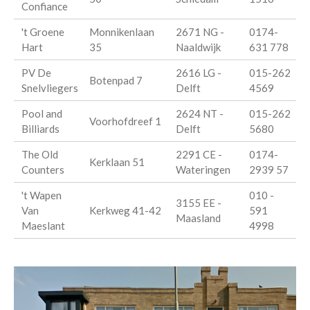
Confiance
't Groene
Monnikenlaan
2671 NG -
0174-
Hart
35
Naaldwijk
631 778
PV De
2616 LG -
015-262
Botenpad 7
Snelvliegers
Delft
4569
Pool and
2624 NT -
015-262
Voorhofdreef 1
Billiards
Delft
5680
The Old
2291 CE -
0174-
Kerklaan 51
Counters
Wateringen
2939 57
't Wapen
010 -
3155 EE -
Van
Kerkweg 41-42
591
Maasland
Maeslant
4998