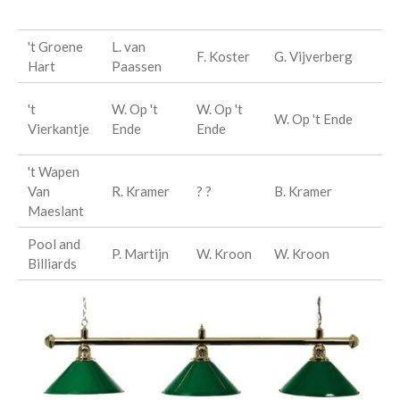
C
't Groene
L. van
'
F. Koster
G. Vijverberg
Hart
Paassen
H
H
't
W. Op 't
W. Op 't
W. Op 't Ende
T
Vierkantje
Ende
Ende
W
't Wapen
'
Van
R. Kramer
? ?
B. Kramer
V
Maeslant
M
Pool and
P
P. Martijn
W. Kroon
W. Kroon
Billiards
B